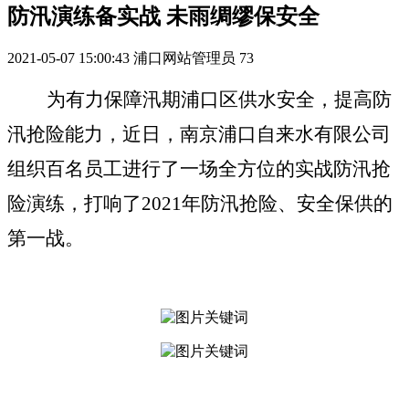
防汛演练备实战 未雨绸缪保安全
2021-05-07 15:00:43
浦口网站管理员
73
为有力
保障
汛期浦口
区供水安全，提高防
汛抢险能力，
近日
，南京浦口自来水有限公司
组织百名员工进行了一场全方位的实战
防汛抢
险演练，
打响了
20
21
年防汛
抢险
、安全保供
的
第一战
。