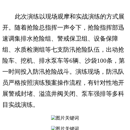
此次演练
以
现场观摩和实战演练的方式
展
开。
随着
抢险
总指挥一声令下，
抢险指挥部迅
速调集
排水抢险组、警戒保卫组、设备保障
组、水质
检测
组
等七支防汛抢险队伍
，
出动
抢
险车、
挖机、
排水泵车
等
6
辆、沙袋
100
条，第
一时间投入防汛抢险战斗。
演练现场，
防汛
队
员
严格按照演练预案操作流程，有针对性
地
开
展
警戒
封堵、
溢流井阀关闭、泵车强排等多科
目实战演练。