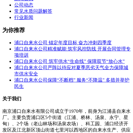
公司动态
常见水质问题解答
行业新闻
为你推荐
浦口自来水公司 锚定年度目标 奋力冲刺四季度
浦口自来水公司精准赋能 筑牢风控防线 开展合同管理专
项培训
浦口自来水公司 筑牢供水“生命线” 保障双节“放心水”
浦口自来水公司严阵以待应对夏季恶劣天气全力保障城
市供水安全
浦口自来水公司保障“不断档” 服务“不降温” 多措并举护
民生
关于我们
南京浦口自来水有限公司成立于1970年，前身为江浦县自来水
厂。主要负责浦口区5个街道（江浦、桥林、汤泉、永宁、星
甸）、2个场（老山林场和汤泉农场）、科工园、浦口经济开
发区及江北新区顶山街道七里河以西地区的自来水生产、供应