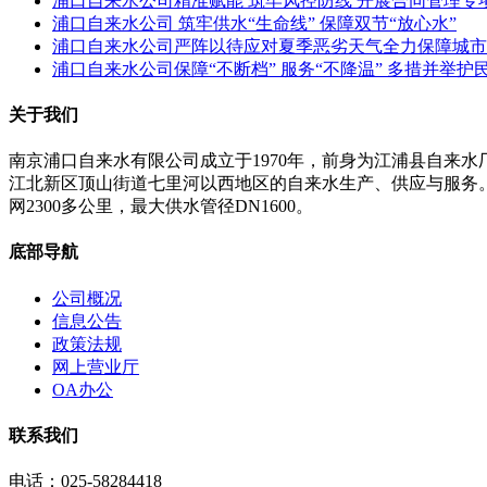
浦口自来水公司精准赋能 筑牢风控防线 开展合同管理专
浦口自来水公司 筑牢供水“生命线” 保障双节“放心水”
浦口自来水公司严阵以待应对夏季恶劣天气全力保障城市
浦口自来水公司保障“不断档” 服务“不降温” 多措并举护
关于我们
南京浦口自来水有限公司成立于1970年，前身为江浦县自来
江北新区顶山街道七里河以西地区的自来水生产、供应与服务。公
网2300多公里，最大供水管径DN1600。
底部导航
公司概况
信息公告
政策法规
网上营业厅
OA办公
联系我们
电话：025-58284418