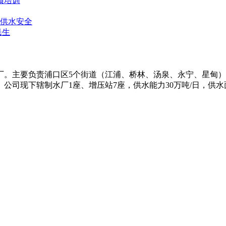
项培训
供水安全
民生
水厂。主要负责浦口区5个街道（江浦、桥林、汤泉、永宁、星甸
司现下辖制水厂1座、增压站7座，供水能力30万吨/日，供水面积