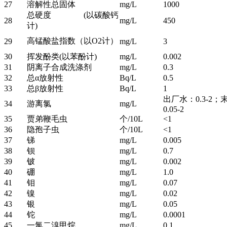
27
溶解性总固体
mg/L
1000
总硬度 (以碳酸钙
28
mg/L
450
计)
高锰酸盐指数（以O2计）
29
mg/L
3
30
挥发酚类(以苯酚计)
mg/L
0.002
31
阴离子合成洗涤剂
mg/L
0.3
32
总α放射性
Bq/L
0.5
33
总β放射性
Bq/L
1
出厂水：0.3-2
34
游离氯
mg/L
0.05-2
35
贾弟鞭毛虫
个/10L
<1
36
隐孢子虫
个/10L
<1
37
锑
mg/L
0.005
38
钡
mg/L
0.7
39
铍
mg/L
0.002
40
硼
mg/L
1.0
41
钼
mg/L
0.07
42
镍
mg/L
0.02
43
银
mg/L
0.05
44
铊
mg/L
0.0001
45
一氯二溴甲烷
mg/L
0.1