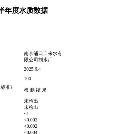
上半年度水质数据
南京浦口自来水有
限公司制水厂
2025.6.4
100
生标准》
检 测 结 果
未检出
未检出
<1
<0.002
<0.002
<0.004