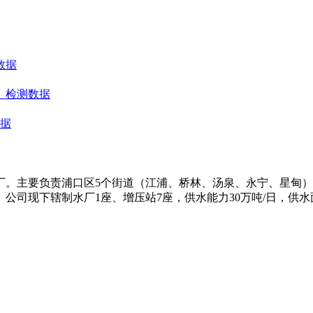
数据
）检测数据
数据
水厂。主要负责浦口区5个街道（江浦、桥林、汤泉、永宁、星甸
司现下辖制水厂1座、增压站7座，供水能力30万吨/日，供水面积