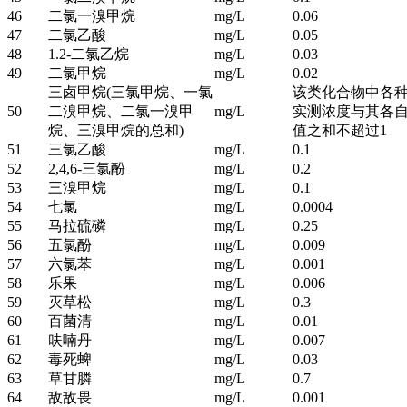
46
二氯一溴甲烷
mg/L
0.06
47
二氯乙酸
mg/L
0.05
48
1.2-二氯乙烷
mg/L
0.03
49
二氯甲烷
mg/L
0.02
三卤甲烷(三氯甲烷、一氯
该类化合物中各
50
二溴甲烷、二氯一溴甲
mg/L
实测浓度与其各
烷、三溴甲烷的总和)
值之和不超过1
51
三氯乙酸
mg/L
0.1
52
2,4,6-三氯酚
mg/L
0.2
53
三溴甲烷
mg/L
0.1
54
七氯
mg/L
0.0004
55
马拉硫磷
mg/L
0.25
56
五氯酚
mg/L
0.009
57
六氯苯
mg/L
0.001
58
乐果
mg/L
0.006
59
灭草松
mg/L
0.3
60
百菌清
mg/L
0.01
61
呋喃丹
mg/L
0.007
62
毒死蜱
mg/L
0.03
63
草甘膦
mg/L
0.7
64
敌敌畏
mg/L
0.001