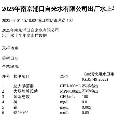
2025年南京浦口自来水有限公司出厂水
2025-07-01 15:10:02
浦口网站管理员
102
2025年南京浦口自来水有限公司
出厂水上半年度水质数据
采样地点
采样日期
合格率 %
《生活饮用水卫
序号
检测项目
单位
(GB5749-2022)
1
总大肠菌群
CFU/100mL
不得检出
2
大肠埃希氏菌
MPN/100mL
不得检出
3
菌落总数
CFU/mL
100
4
砷
mg/L
0.01
5
镉
mg/L
0.005
6
铬(六价)
mg/L
0.05