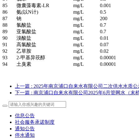
85
微囊藻毒素-LR
mg/L
0.001
86
氨(以N计)
mg/L
0.5
87
钠
mg/L
200
88
氯酸盐
mg/L
0.7
89
亚氯酸盐
mg/L
0.7
90
溴酸盐
mg/L
0.01
91
高氯酸盐
mg/L
0.07
92
乙草胺
mg/L
0.02
93
2-甲基异莰醇
mg/L
0.00001
94
土臭素
mg/L
0.00001
上一篇
: 2025年南京浦口自来水有限公司二次供水水质公
下一篇
: 南京浦口自来水有限公司2025年6月管网水（
信息公告
社会服务承诺制度
通知公告
停水通知