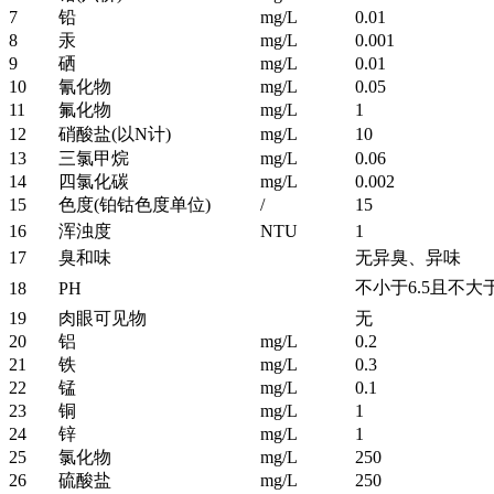
7
铅
mg/L
0.01
8
汞
mg/L
0.001
9
硒
mg/L
0.01
10
氰化物
mg/L
0.05
11
氟化物
mg/L
1
12
硝酸盐(以N计)
mg/L
10
13
三氯甲烷
mg/L
0.06
14
四氯化碳
mg/L
0.002
15
色度(铂钴色度单位)
/
15
16
浑浊度
NTU
1
17
臭和味
无异臭、异味
不小于6.5且不大于
18
PH
19
肉眼可见物
无
20
铝
mg/L
0.2
21
铁
mg/L
0.3
22
锰
mg/L
0.1
23
铜
mg/L
1
24
锌
mg/L
1
25
氯化物
mg/L
250
26
硫酸盐
mg/L
250