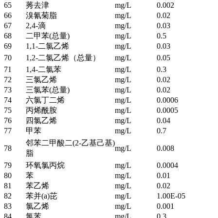
65
莠去津
mg/L
0.002
66
溴氰菊脂
mg/L
0.02
67
2,4-滴
mg/L
0.03
68
二甲苯(总量)
mg/L
0.5
69
1,1-二氯乙烯
mg/L
0.03
70
1,2-二氯乙烯（总量）
mg/L
0.05
71
1,4-二氯苯
mg/L
0.3
72
三氯乙烯
mg/L
0.02
73
三氯苯(总量)
mg/L
0.02
74
六氯丁二烯
mg/L
0.0006
75
丙烯酰胺
mg/L
0.0005
76
四氯乙烯
mg/L
0.04
77
甲苯
mg/L
0.7
邻苯二甲酸二(2-乙基己基)
78
mg/L
0.008
脂
79
环氧氯丙烷
mg/L
0.0004
80
苯
mg/L
0.01
81
苯乙烯
mg/L
0.02
82
苯并(a)芘
mg/L
1.00E-05
83
氯乙烯
mg/L
0.001
84
氯苯
mg/L
0.3