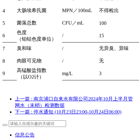
大肠埃希氏菌
MPN／100mL
不得检出
4
菌落总数
CFU／mL
5
100
色度
6
/
15
（铂钴色度单位）
臭和味
无异臭、异味
7
/
肉眼可见物
无
8
/
高锰酸盐指数
9
mg/L
3
（以O2计）
上一篇
: 南京浦口自来水有限公司2024年10月上半月管
网水（末梢）检测数据
下一篇
: 停水通知 (10月23日23:00-10月24日06:00)
信息公告