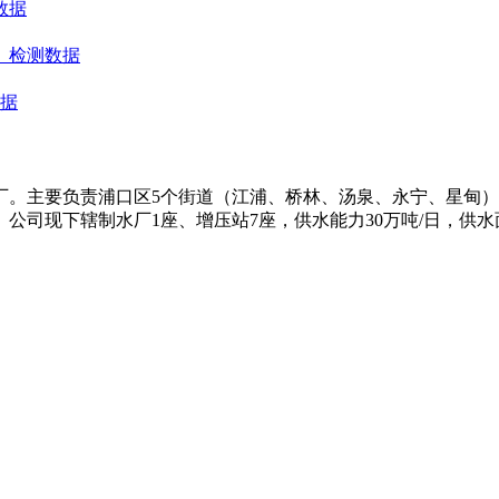
数据
）检测数据
数据
水厂。主要负责浦口区5个街道（江浦、桥林、汤泉、永宁、星甸
司现下辖制水厂1座、增压站7座，供水能力30万吨/日，供水面积