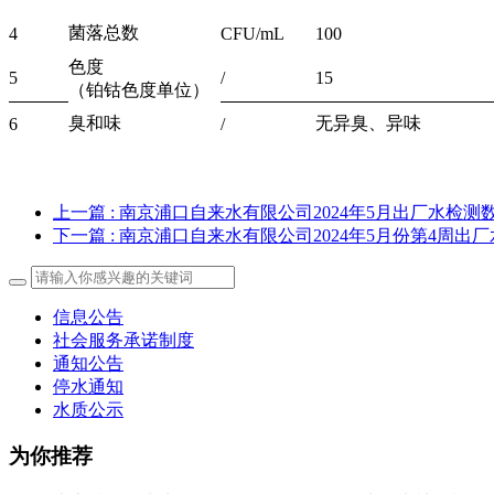
菌落总数
4
CFU/mL
100
色度
5
/
15
（铂钴色度单位）
臭和味
无异臭、异味
6
/
上一篇
: 南京浦口自来水有限公司2024年5月出厂水检测
下一篇
: 南京浦口自来水有限公司2024年5月份第4周出
信息公告
社会服务承诺制度
通知公告
停水通知
水质公示
为你推荐