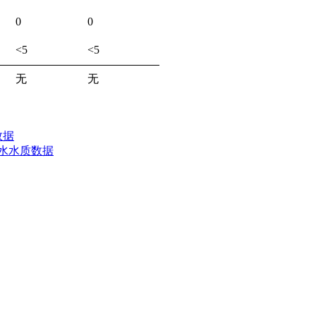
0
0
<5
<5
无
无
数据
厂水水质数据