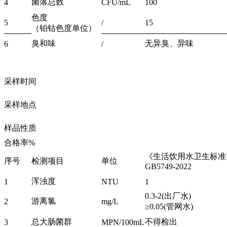
菌落总数
4
CFU/mL
100
色度
5
/
15
（铂钴色度单位）
臭和味
无异臭、异味
6
/
采样时间
采样地点
样品性质
合格率%
《生活饮用水卫生标准
序号
检测项目
单位
GB5749-2022
浑浊度
1
NTU
1
0.3-2(出厂水)
游离氯
2
mg/L
≥0.05(管网水)
总大肠菌群
不得检出
3
MPN/100mL