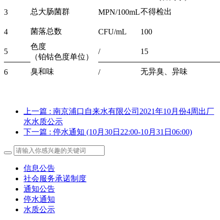
总大肠菌群
不得检出
3
MPN/100mL
菌落总数
4
CFU/mL
100
色度
5
/
15
（铂钴色度单位）
臭和味
无异臭、异味
6
/
上一篇
: 南京浦口自来水有限公司2021年10月份4周出厂
水水质公示
下一篇
: 停水通知 (10月30日22:00-10月31日06:00)
信息公告
社会服务承诺制度
通知公告
停水通知
水质公示