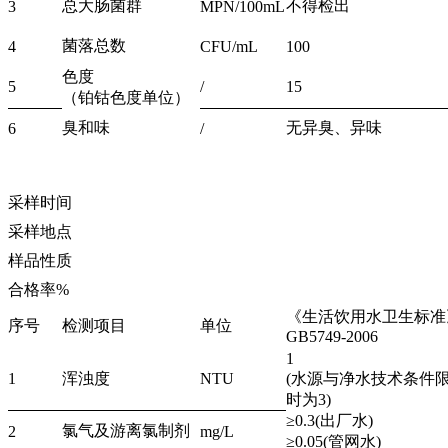
总大肠菌群
不得检出
3
MPN/100mL
菌落总数
4
CFU/mL
100
色度
5
/
15
（铂钴色度单位）
臭和味
无异臭、异味
6
/
采样时间
采样地点
样品性质
合格率%
《生活饮用水卫生标准
序号
检测项目
单位
GB5749-2006
1
1
浑浊度
NTU
(水源与净水技术条件
时为3)
≥0.3(出厂水)
氯气及游离氯制剂
2
mg/L
≥0.05(管网水)