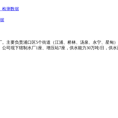
）检测数据
数据
水厂。主要负责浦口区5个街道（江浦、桥林、汤泉、永宁、星甸
司现下辖制水厂1座、增压站7座，供水能力30万吨/日，供水面积