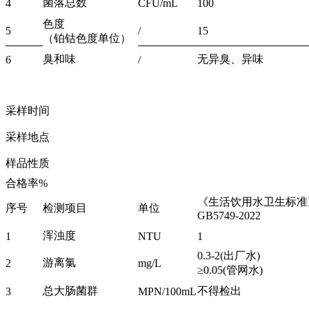
菌落总数
4
CFU/mL
100
色度
5
/
15
（铂钴色度单位）
臭和味
无异臭、异味
6
/
采样时间
采样地点
样品性质
合格率%
《生活饮用水卫生标准
序号
检测项目
单位
GB5749-2022
浑浊度
1
NTU
1
0.3-2(出厂水)
游离氯
2
mg/L
≥0.05(管网水)
总大肠菌群
不得检出
3
MPN/100mL