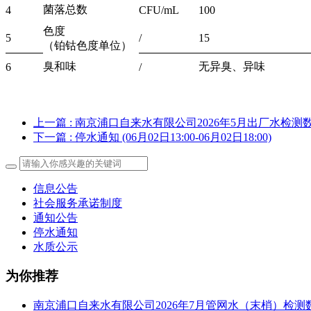
菌落总数
4
CFU/mL
100
色度
5
/
15
（铂钴色度单位）
臭和味
无异臭、异味
6
/
上一篇
: 南京浦口自来水有限公司2026年5月出厂水检测
下一篇
: 停水通知 (06月02日13:00-06月02日18:00)
信息公告
社会服务承诺制度
通知公告
停水通知
水质公示
为你推荐
南京浦口自来水有限公司2026年7月管网水（末梢）检测