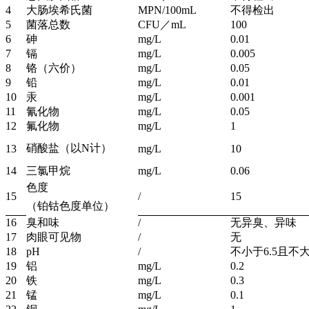
4
大肠埃希氏菌
MPN/100mL
不得检出
5
菌落总数
CFU／mL
100
6
砷
mg/L
0.01
7
镉
mg/L
0.005
8
铬（六价）
mg/L
0.05
9
铅
mg/L
0.01
10
汞
mg/L
0.001
11
氰化物
mg/L
0.05
12
氟化物
mg/L
1
硝酸盐（以N计）
13
mg/L
10
14
三氯甲烷
mg/L
0.06
色度
15
/
15
（铂钴色度单位）
16
臭和味
/
无异臭、异味
17
肉眼可见物
/
无
18
pH
/
不小于6.5且不大
19
铝
mg/L
0.2
20
铁
mg/L
0.3
21
锰
mg/L
0.1