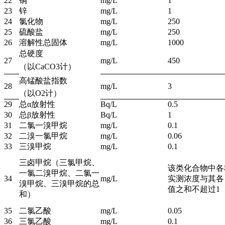
22
铜
mg/L
1
23
锌
mg/L
1
24
氯化物
mg/L
250
25
硫酸盐
mg/L
250
26
溶解性总固体
mg/L
1000
总硬度
27
mg/L
450
（以CaCO3计）
高锰酸盐指数
28
mg/L
3
（以O2计）
29
总α放射性
Bq/L
0.5
30
总β放射性
Bq/L
1
31
二氯一溴甲烷
mg/L
0.1
32
二溴一氯甲烷
mg/L
0.06
33
三溴甲烷
mg/L
0.1
三卤甲烷（三氯甲烷、
该类化合物中各
一氯二溴甲烷、二氯一
34
mg/L
实测浓度与其各
溴甲烷、三溴甲烷的总
值之和不超过1
和）
35
二氯乙酸
mg/L
0.05
36
三氯乙酸
mg/L
0.1