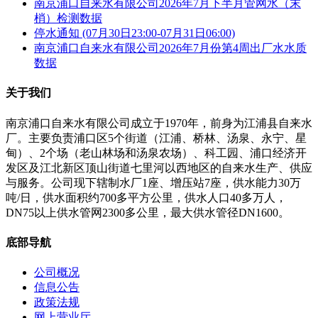
南京浦口自来水有限公司2026年7月下半月管网水（末
梢）检测数据
停水通知 (07月30日23:00-07月31日06:00)
南京浦口自来水有限公司2026年7月份第4周出厂水水质
数据
关于我们
南京浦口自来水有限公司成立于1970年，前身为江浦县自来水
厂。主要负责浦口区5个街道（江浦、桥林、汤泉、永宁、星
甸）、2个场（老山林场和汤泉农场）、科工园、浦口经济开
发区及江北新区顶山街道七里河以西地区的自来水生产、供应
与服务。公司现下辖制水厂1座、增压站7座，供水能力30万
吨/日，供水面积约700多平方公里，供水人口40多万人，
DN75以上供水管网2300多公里，最大供水管径DN1600。
底部导航
公司概况
信息公告
政策法规
网上营业厅