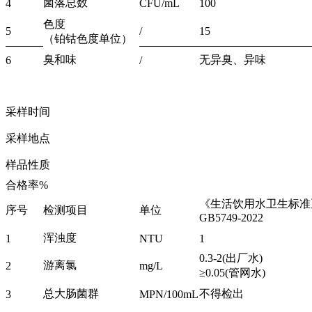
菌落总数
4
CFU/mL
100
色度
5
/
15
（铂钴色度单位）
臭和味
无异臭、异味
6
/
采样时间
采样地点
样品性质
合格率%
《生活饮用水卫生标准
序号
检测项目
单位
GB5749-2022
浑浊度
1
NTU
1
0.3-2(出厂水)
游离氯
2
mg/L
≥0.05(管网水)
总大肠菌群
不得检出
3
MPN/100mL