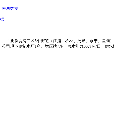
）检测数据
数据
水厂。主要负责浦口区5个街道（江浦、桥林、汤泉、永宁、星甸
司现下辖制水厂1座、增压站7座，供水能力30万吨/日，供水面积