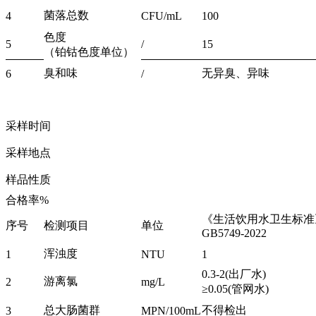
菌落总数
4
CFU/mL
100
色度
5
/
15
（铂钴色度单位）
臭和味
无异臭、异味
6
/
采样时间
采样地点
样品性质
合格率%
《生活饮用水卫生标准
序号
检测项目
单位
GB5749-2022
浑浊度
1
NTU
1
0.3-2(出厂水)
游离氯
2
mg/L
≥0.05(管网水)
总大肠菌群
不得检出
3
MPN/100mL