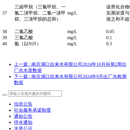
三卤甲烷（三氯甲烷、一
该类化合物
37
氯二溴甲烷、二氯一溴甲
mg/L
实测浓度与
烷、三溴甲烷的总和）
值之和不超
38
二氯乙酸
mg/L
0.05
39
三氯乙酸
mg/L
0.1
40
氨（以N计）
mg/L
0.5
上一篇
: 南京浦口自来水有限公司2024年10月份第2周出
厂水水质数据
下一篇
: 南京浦口自来水有限公司2024年9月出厂水检测
数据
信息公告
社会服务承诺制度
通知公告
停水通知
水质公示