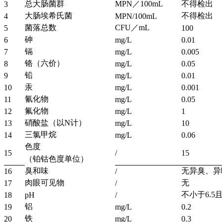
总大肠菌群
MPN／100mL
不得检出
3
大肠埃希氏菌
不得检出
4
MPN/100mL
菌落总数
CFU／mL
5
100
砷
6
mg/L
0.01
镉
7
mg/L
0.005
铬（六价）
8
mg/L
0.05
铅
9
mg/L
0.01
汞
10
mg/L
0.001
氰化物
11
mg/L
0.05
氟化物
12
mg/L
1
硝酸盐（以N计）
13
mg/L
10
三氯甲烷
14
mg/L
0.06
色度
15
/
15
（铂钴色度单位）
臭和味
无异臭、异
16
/
肉眼可见物
无
17
/
不小于6.5且
18
pH
/
铝
19
mg/L
0.2
铁
20
mg/L
0.3