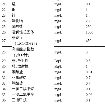
锰
21
mg/L
0.1
铜
22
mg/L
1
锌
23
mg/L
1
氯化物
24
mg/L
250
硫酸盐
25
mg/L
250
溶解性总固体
26
mg/L
1000
总硬度
27
mg/L
450
（以CaCO3计）
高锰酸盐指数
28
mg/L
3
（以O2计）
总α放射性
29
Bq/L
0.5
总β放射性
30
Bq/L
1
溴酸盐
31
mg/L
0.01
亚氯酸盐
32
mg/L
0.7
氯酸盐
33
mg/L
0.7
一氯二溴甲烷
34
mg/L
0.1
一溴二氯甲烷
35
mg/L
0.06
三溴甲烷
36
mg/L
0.1