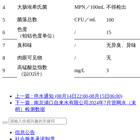
大肠埃希氏菌
MPN／100mL
不得检出
4
菌落总数
CFU／mL
5
100
色度
6
/
15
（铂钴色度单位）
臭和味
无异臭、异味
7
/
肉眼可见物
无
8
/
高锰酸盐指数
9
mg/L
3
（以O2计）
上一篇
: 停水通知 (08月14日22:00-08月15日06:00)
下一篇
: 南京浦口自来水有限公司2024年7月管网水（末
梢）检测数据
信息公告
社会服务承诺制度