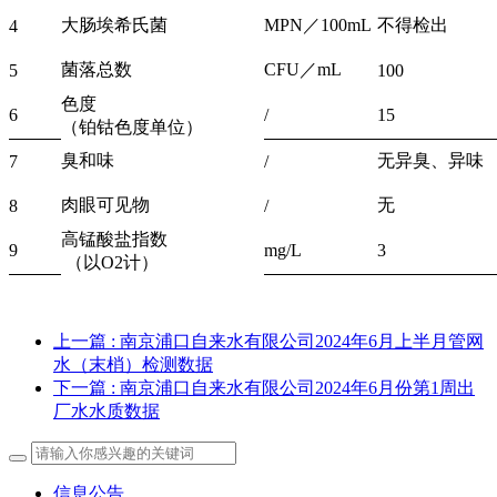
大肠埃希氏菌
MPN／100mL
不得检出
4
菌落总数
CFU／mL
5
100
色度
6
/
15
（铂钴色度单位）
臭和味
无异臭、异味
7
/
肉眼可见物
无
8
/
高锰酸盐指数
9
mg/L
3
（以O2计）
上一篇
: 南京浦口自来水有限公司2024年6月上半月管网
水（末梢）检测数据
下一篇
: 南京浦口自来水有限公司2024年6月份第1周出
厂水水质数据
信息公告