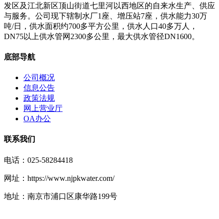
发区及江北新区顶山街道七里河以西地区的自来水生产、供应
与服务。公司现下辖制水厂1座、增压站7座，供水能力30万
吨/日，供水面积约700多平方公里，供水人口40多万人，
DN75以上供水管网2300多公里，最大供水管径DN1600。
底部导航
公司概况
信息公告
政策法规
网上营业厅
OA办公
联系我们
电话：025-58284418
网址：https://www.njpkwater.com/
地址：南京市浦口区康华路199号