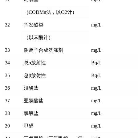
（CODMn法，以O2计）
32
挥发酚类
mg/L
（以苯酚计）
33
阴离子合成洗涤剂
mg/L
34
总α放射性
Bq/L
35
总β放射性
Bq/L
36
溴酸盐
mg/L
37
亚氯酸盐
mg/L
38
氯酸盐
mg/L
39
甲醛
mg/L