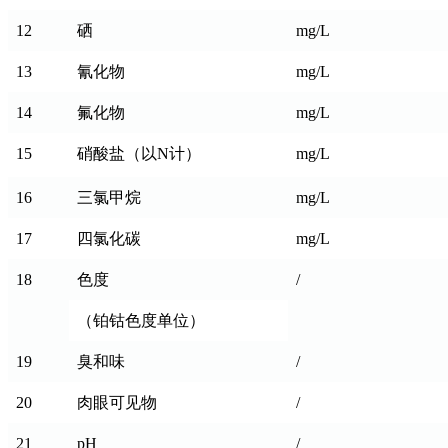
12
硒
mg/L
13
氰化物
mg/L
14
氟化物
mg/L
15
硝酸盐（以N计）
mg/L
16
三氯甲烷
mg/L
17
四氯化碳
mg/L
18
色度
/
（铂钴色度单位）
19
臭和味
/
20
肉眼可见物
/
21
pH
/