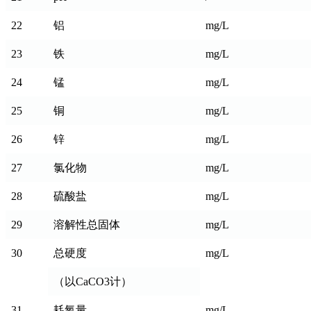
22
铝
mg/L
23
铁
mg/L
24
锰
mg/L
25
铜
mg/L
26
锌
mg/L
27
氯化物
mg/L
28
硫酸盐
mg/L
29
溶解性总固体
mg/L
30
总硬度
mg/L
（以CaCO3计）
31
耗氧量
mg/L