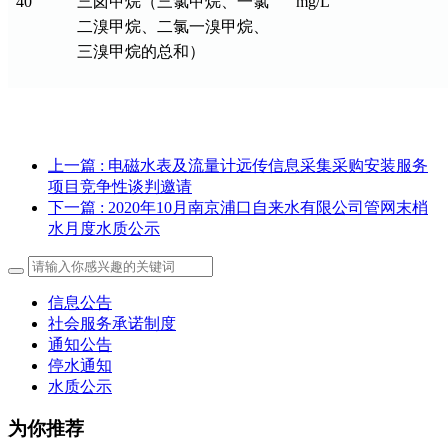
40
三卤甲烷（三氯甲烷、一氯
mg/L
二溴甲烷、二氯一溴甲烷、
三溴甲烷的总和）
上一篇
: 电磁水表及流量计远传信息采集采购安装服务
项目竞争性谈判邀请
下一篇
: 2020年10月南京浦口自来水有限公司管网末梢
水月度水质公示
信息公告
社会服务承诺制度
通知公告
停水通知
水质公示
为你推荐