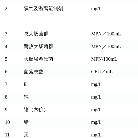
2
氯气及游离氯制剂
mg/L
3
总大肠菌群
MPN／100mL
4
耐热大肠菌群
MPN／100mL
5
大肠埃希氏菌
MPN/100mL
6
菌落总数
CFU／mL
7
砷
mg/L
8
镉
mg/L
9
铬（六价）
mg/L
10
铅
mg/L
11
汞
mg/L