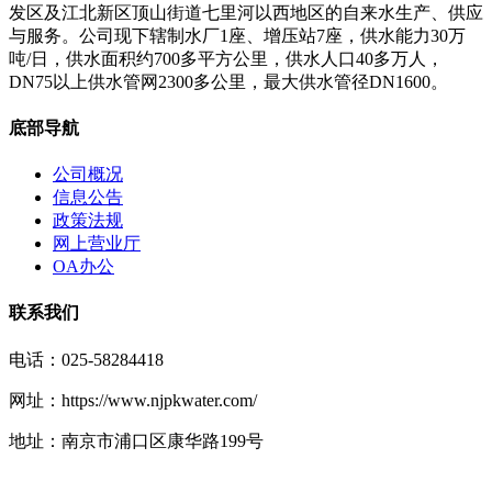
发区及江北新区顶山街道七里河以西地区的自来水生产、供应
与服务。公司现下辖制水厂1座、增压站7座，供水能力30万
吨/日，供水面积约700多平方公里，供水人口40多万人，
DN75以上供水管网2300多公里，最大供水管径DN1600。
底部导航
公司概况
信息公告
政策法规
网上营业厅
OA办公
联系我们
电话：025-58284418
网址：https://www.njpkwater.com/
地址：南京市浦口区康华路199号