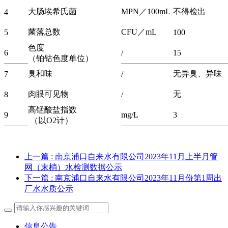
大肠埃希氏菌
MPN／100mL
不得检出
4
菌落总数
CFU／mL
5
100
色度
6
/
15
（铂钴色度单位）
臭和味
无异臭、异味
7
/
肉眼可见物
无
8
/
高锰酸盐指数
9
mg/L
3
（以O2计）
上一篇
: 南京浦口自来水有限公司2023年11月上半月管
网（末梢）水检测数据公示
下一篇
: 南京浦口自来水有限公司2023年11月份第1周出
厂水水质公示
信息公告