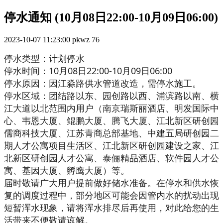
停水通知 (10月08日22:00-10月09日06:00)
2023-10-07 11:23:00
pkwz
76
停水类型：计划停水
停水时间：10月08日22:00-10月09日06:00
停水原因：因江淼路供水管道改造，需停水施工。
停水区域：团结路以东、园创路以西、浦滨路以南、横
江大道以北范围内用户（南京瑞斯丽酒店、明发国际中
心、韦恩大厦、鲲鹏大厦、腾飞大厦、江北新区研创园
儒商科技大厦、江苏青商总部基地、中建五局研创园二
期人才公寓项目生活区、江北新区研创园建设之家、江
北新区研创园人才公寓、泰俪精品酒店、软件园人才公
寓、基因大厦、孵鹰大厦）等。
届时敬请广大用户提前做好储水准备。在停水和供水恢
复的调度过程中，部分地区可能会因管内水的扰动出现
短暂浑水现象，请将浑水排尽后再使用，对此给您的生
活带来不便敬请谅解。