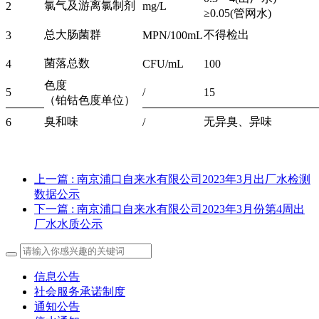
氯气及游离氯制剂
2
mg/L
≥0.05(管网水)
总大肠菌群
不得检出
3
MPN/100mL
菌落总数
4
CFU/mL
100
色度
5
/
15
（铂钴色度单位）
臭和味
无异臭、异味
6
/
上一篇
: 南京浦口自来水有限公司2023年3月出厂水检测
数据公示
下一篇
: 南京浦口自来水有限公司2023年3月份第4周出
厂水水质公示
信息公告
社会服务承诺制度
通知公告