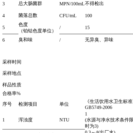
总大肠菌群
不得检出
3
MPN/100mL
菌落总数
4
CFU/mL
100
色度
5
/
15
（铂钴色度单位）
臭和味
无异臭、异味
6
/
采样时间
采样地点
样品性质
合格率%
《生活饮用水卫生标准
序号
检测项目
单位
GB5749-2006
1
1
浑浊度
NTU
(水源与净水技术条件
时为3)
0.3～4(出厂水)