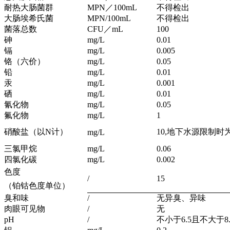
耐热大肠菌群
M
PN
／100mL
不得检出
大肠埃希氏菌
MPN/100mL
不得检出
菌落总数
CFU／mL
100
砷
mg/L
0.01
镉
mg/L
0.005
铬（六价）
mg/L
0.05
铅
mg/L
0.01
汞
mg/L
0.001
硒
mg/L
0.01
氰化物
mg/L
0.05
氟化物
mg/L
1
硝酸盐（以N计）
10,地下水源限制时为
mg/L
三氯甲烷
mg/L
0.06
四氯化碳
mg/L
0.002
色度
/
15
（铂钴色度单位）
臭和味
/
无异臭、异味
肉眼可见物
/
无
pH
/
不小于6.5且不大于8.