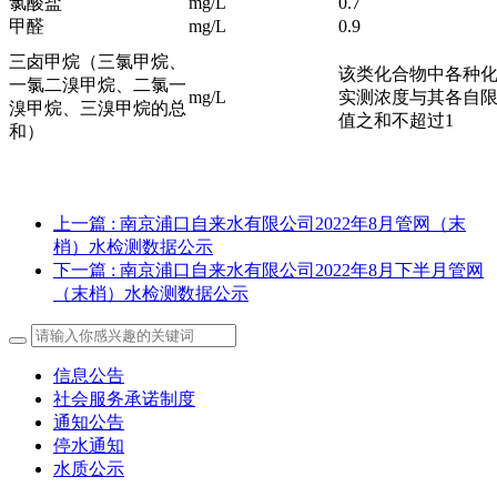
氯酸盐
mg/L
0.7
甲醛
mg/L
0.9
三卤甲烷（三氯甲烷、
该类化合物中各种
一氯二溴甲烷、二氯一
mg/L
实测浓度与其各自
溴甲烷、三溴甲烷的总
值之和不超过1
和）
上一篇
: 南京浦口自来水有限公司2022年8月管网（末
梢）水检测数据公示
下一篇
: 南京浦口自来水有限公司2022年8月下半月管网
（末梢）水检测数据公示
信息公告
社会服务承诺制度
通知公告
停水通知
水质公示