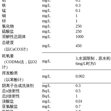
铝
mg/L
0.2
铁
mg/L
0.3
锰
mg/L
0.1
铜
mg/L
1
锌
mg/L
1
氯化物
mg/L
250
硫酸盐
mg/L
250
溶解性总固体
mg/L
1000
总硬度
mg/L
450
（以CaCO3计）
耗氧量
3,水源限制，原水
mg/L
（CODMn法，以O2
6mg/L时为5
计）
挥发酚类
mg/L
0.002
（以苯酚计）
阴离子合成洗涤剂
mg/L
0.3
总α放射性
Bq/L
0.5
总β放射性
Bq/L
1
溴酸盐
mg/L
0.01
亚氯酸盐
mg/L
0.7