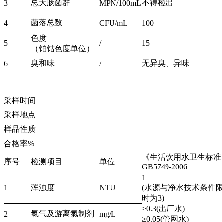
总大肠菌群
不得检出
3
MPN/100mL
菌落总数
4
CFU/mL
100
色度
5
/
15
（铂钴色度单位）
臭和味
无异臭、异味
6
/
采样时间
采样地点
样品性质
合格率%
《生活饮用水卫生标准
序号
检测项目
单位
GB5749-2006
1
1
浑浊度
NTU
(水源与净水技术条件
时为3)
≥0.3(出厂水)
氯气及游离氯制剂
2
mg/L
≥0.05(管网水)