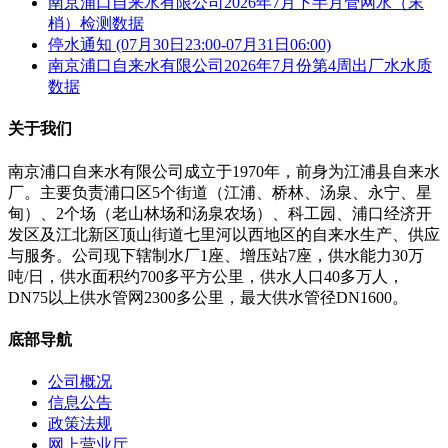
南京浦口自来水有限公司2026年7月下半月管网水（末
梢）检测数据
停水通知 (07月30日23:00-07月31日06:00)
南京浦口自来水有限公司2026年7月份第4周出厂水水质
数据
关于我们
南京浦口自来水有限公司成立于1970年，前身为江浦县自来水
厂。主要负责浦口区5个街道（江浦、桥林、汤泉、永宁、星
甸）、2个场（老山林场和汤泉农场）、科工园、浦口经济开
发区及江北新区顶山街道七里河以西地区的自来水生产、供应
与服务。公司现下辖制水厂1座、增压站7座，供水能力30万
吨/日，供水面积约700多平方公里，供水人口40多万人，
DN75以上供水管网2300多公里，最大供水管径DN1600。
底部导航
公司概况
信息公告
政策法规
网上营业厅