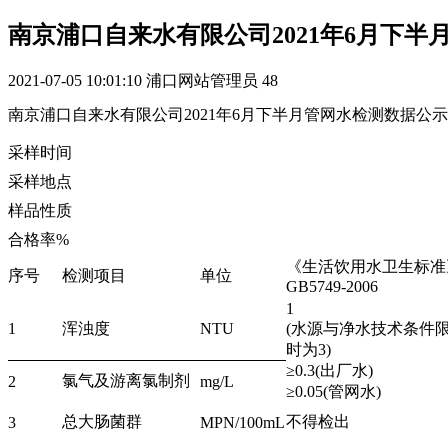
南京浦口自来水有限公司2021年6月下半
2021-07-05 10:01:10
浦口网站管理员
48
南京浦口自来水有限公司2021年6月下半月管网水检测数据公示
采样时间
采样地点
样品性质
合格率%
《生活饮用水卫生标准
序号
检测项目
单位
GB5749-2006
1
1
浑浊度
NTU
(水源与净水技术条件
时为3)
≥0.3(出厂水)
氯气及游离氯制剂
2
mg/L
≥0.05(管网水)
总大肠菌群
不得检出
3
MPN/100mL