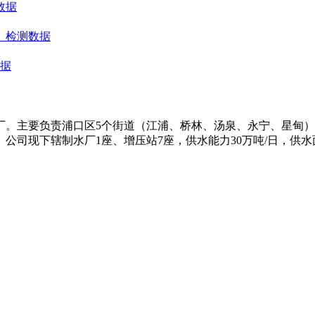
数据
）检测数据
数据
水厂。主要负责浦口区5个街道（江浦、桥林、汤泉、永宁、星甸
司现下辖制水厂1座、增压站7座，供水能力30万吨/日，供水面积