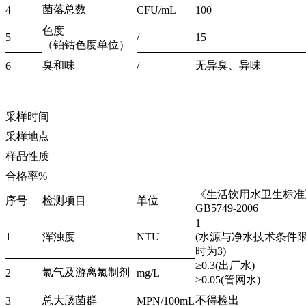
菌落总数
4
CFU/mL
100
色度
5
/
15
（铂钴色度单位）
臭和味
无异臭、异味
6
/
采样时间
采样地点
样品性质
合格率%
《生活饮用水卫生标准
序号
检测项目
单位
GB5749-2006
1
1
浑浊度
NTU
(水源与净水技术条件
时为3)
≥0.3(出厂水)
氯气及游离氯制剂
2
mg/L
≥0.05(管网水)
总大肠菌群
不得检出
3
MPN/100mL