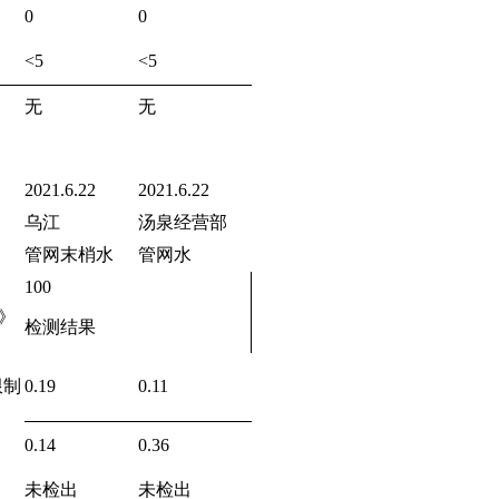
0
0
<5
<5
无
无
2021.6.22
2021.6.22
乌江
汤泉经营部
管网末梢水
管网水
100
》
检测结果
限制
0.19
0.11
0.14
0.36
未检出
未检出