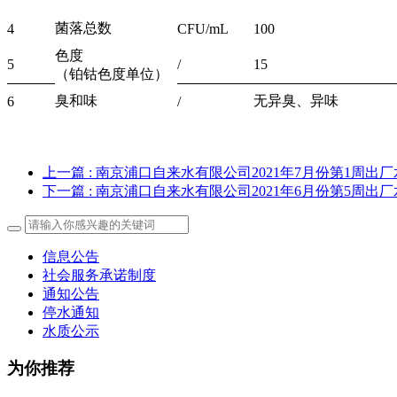
菌落总数
4
CFU/mL
100
色度
5
/
15
（铂钴色度单位）
臭和味
无异臭、异味
6
/
上一篇
: 南京浦口自来水有限公司2021年7月份第1周出
下一篇
: 南京浦口自来水有限公司2021年6月份第5周出
信息公告
社会服务承诺制度
通知公告
停水通知
水质公示
为你推荐