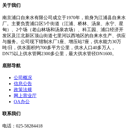
关于我们
南京浦口自来水有限公司成立于1970年，前身为江浦县自来水
厂。主要负责浦口区5个街道（江浦、桥林、汤泉、永宁、星
甸）、2个场（老山林场和汤泉农场）、科工园、浦口经济开
发区及江北新区顶山街道七里河以西地区的自来水生产、供应
与服务。公司现下辖制水厂1座、增压站7座，供水能力30万
吨/日，供水面积约700多平方公里，供水人口40多万人，
DN75以上供水管网2300多公里，最大供水管径DN1600。
底部导航
公司概况
信息公告
政策法规
网上营业厅
OA办公
联系我们
电话：025-58284418