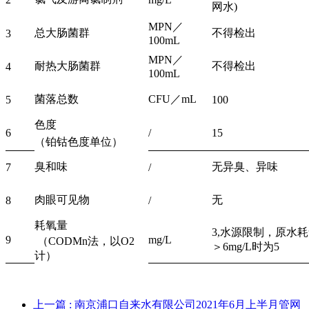
网水)
MPN／
总大肠菌群
不得检出
3
100mL
MPN／
耐热大肠菌群
不得检出
4
100mL
菌落总数
CFU／mL
5
100
色度
6
/
15
（铂钴色度单位）
臭和味
无异臭、异味
7
/
肉眼可见物
无
8
/
耗氧量
3,水源限制，原水
9
mg/L
（CODMn法，以O2
＞6mg/L时为5
计）
上一篇
: 南京浦口自来水有限公司2021年6月上半月管网