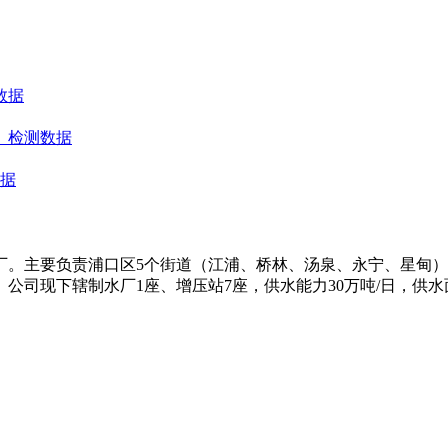
数据
）检测数据
数据
水厂。主要负责浦口区5个街道（江浦、桥林、汤泉、永宁、星甸
司现下辖制水厂1座、增压站7座，供水能力30万吨/日，供水面积