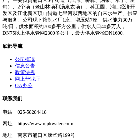
厂。主要负责浦口区5个街道（江浦、桥林、汤泉、永宁、星
甸）、2个场（老山林场和汤泉农场）、科工园、浦口经济开
发区及江北新区顶山街道七里河以西地区的自来水生产、供应
与服务。公司现下辖制水厂1座、增压站7座，供水能力30万
吨/日，供水面积约700多平方公里，供水人口40多万人，
DN75以上供水管网2300多公里，最大供水管径DN1600。
底部导航
公司概况
信息公告
政策法规
网上营业厅
OA办公
联系我们
电话：025-58284418
网址：https://www.njpkwater.com/
地址：南京市浦口区康华路199号