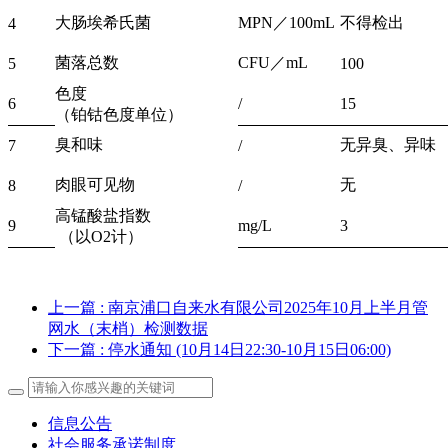
大肠埃希氏菌
MPN／100mL
不得检出
4
菌落总数
CFU／mL
5
100
色度
6
/
15
（铂钴色度单位）
臭和味
无异臭、异味
7
/
肉眼可见物
无
8
/
高锰酸盐指数
9
mg/L
3
（以O2计）
上一篇
: 南京浦口自来水有限公司2025年10月上半月管
网水（末梢）检测数据
下一篇
: 停水通知 (10月14日22:30-10月15日06:00)
信息公告
社会服务承诺制度